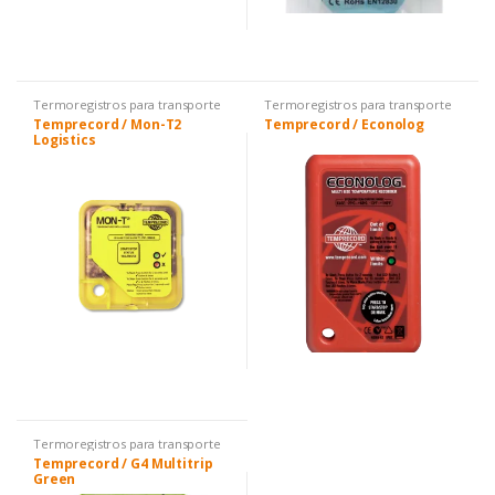
Termoregistros para transporte
Termoregistros para transporte
doméstico y almacén
doméstico y almacén
Temprecord / Mon-T2
Temprecord / Econolog
Logistics
Termoregistros para transporte
doméstico y almacén
Temprecord / G4 Multitrip
Green