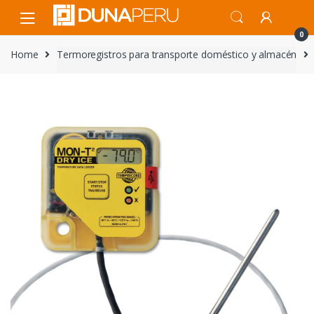
Skip
Skip
to
to
0
navigation
content
Home
Termoregistros para transporte doméstico y almacén