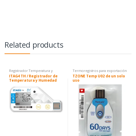
Related products
Registrador Temperatura y
Termoregistros para exportación
Humedad
,
Termoregistros para
de perecibles
ITAG4 TH / Registrador de
TZONE Temp U02 de un solo
exportación de perecibles
,
Temperatura y Humedad
uso
Termoregistros para transporte
doméstico y almacén
USB PDF descartable (1 solo
uso)