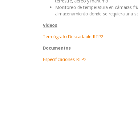
terrestre, aéreo y marítimo
Monitoreo de temperatura en cámaras fría
almacenamiento donde se requiera una so
Videos
Termógrafo Descartable RTP2
Documentos
Especificaciones RTP2