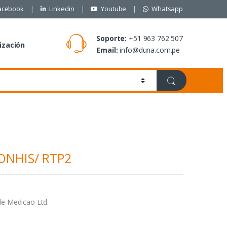
acebook
Linkedin
Youtube
Whatsapp
Soporte:
+51 963 762 507
ización
Email:
info@duna.com.pe
JONHIS/ RTP2
edicao Ltd.