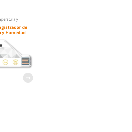
peratura y
oregistros para
perecibles
,
egistrador de
para transporte
a y Humedad
macén
artable (1 solo