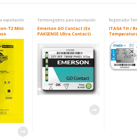
a exportación
Termoregistros para exportación
Registrador Tem
de perecibles
Humedad
,
Term
exportación de 
on-T2 Mini
Emerson GO Contact (Ex
ITAG4 TH / R
Termoregistros 
uso
PAKSENSE Ultra Contact)
Temperatur
doméstico y al
USB PDF desc
uso)