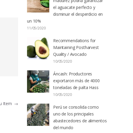
madurez podría garantizar
el aguacate perfecto y
disminuir el desperdicio en
un 10%
11/05/2020
Recommendations for
Maintaining Postharvest
Quality / Avocado
10/05/2020
Áncash: Productores
exportaron más de 4000
toneladas de palta Hass
10/05/2020
u Item
→
Perú se consolida como
uno de los principales
abastecedores de alimentos
del mundo