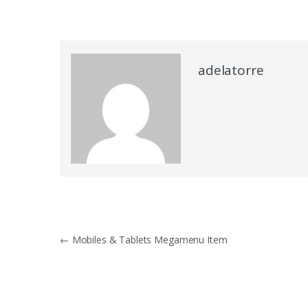
adelatorre
Navegación
←
Mobiles & Tablets Megamenu Item
de
entradas