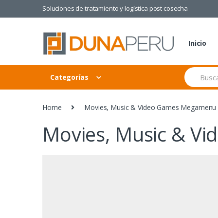
Skip
Skip
Soluciones de tratamiento y logística post cosecha
to
to
navigation
content
Inicio
Search
Categorías
for:
Home
Movies, Music & Video Games Megamenu 
Movies, Music & V