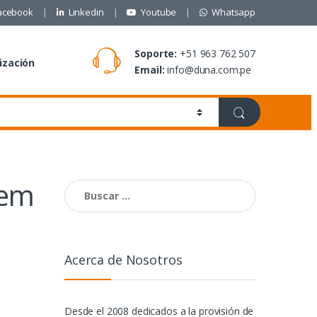
acebook
Linkedin
Youtube
Whatsapp
Soporte:
+51 963 762 507
ización
Email:
info@duna.com.pe
tem
Buscar:
Acerca de Nosotros
Desde el 2008 dedicados a la provisión de